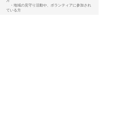
方
・地域の見守り活動や、ボランティアに参加され
ている方
《コースについて》​​​
このコースは、
映像を視聴しながら実践するAHA
の教授法（practice-while-watchingtechnique)はそ
の効果が実証されており映像で正確かつ一貫したス
キルを見ながら、自分でスキルを実際に試みること
ができます。小児、乳児に対するスキルは3つの
別々のモジュールで学び 柔軟に対応できるように
なっています。
少人数制コース開催
​
BLS沖縄のコースは４名から８名の少人数制コー
スで１人１体、又は１家族１体のマネキンを占有で
使用し練習量が多くとれるようになっております。
【注意】
このコースは家族や友人を救命対象とした市民向
けコース内容となっており、子どもの安全管理に関
わる仕事に携わる方（会社員、団体職員、学校教
員、プール監視員、ホテルの安全管理者等）向けの
コースではありません。