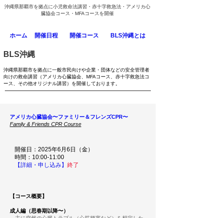
沖縄県那覇市を拠点に小児救命法講習・赤十字救急法・アメリカ心
臓協会コース・MFAコースを開催
ホーム
開催日程
開催コース
BLS沖縄とは
BLS沖縄
沖縄県那覇市を拠点に一般市民向けや企業・団体などの安全管理者
向けの救命講習（アメリカ心臓協会、MFAコース、赤十字救急法コ
ース、その他オリジナル講習）を開催しております。
アメリカ心臓協会〜ファミリー＆フレンズCPR〜
Family & Friends CPR Course
開催日：2025年6月6日（金）
​時間：10:00-11:00
【詳細・申し込み】
終了
【コース概要】
成人編（思春期以降〜）