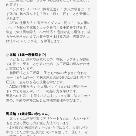
主に突然の心臓トラブル（心筋梗塞など）を想定した
内容です。
・ハンズオンリーCPR（胸骨圧迫）： 大人の場合は、ま
ず強力に胸の真ん中を「強く・速く」押すことが最優先
されます。
・AEDの使用方法： 音声ガイダンスに従って、大人用の
パッドを貼って電気ショックを与える手順を学びます。
窒息（気道異物除去）への対応： 意識がある場合は、後
ろから抱きかかえてお腹を突き上げる方法（腹部突き上
げ法/ハイムリック法）を練習します。
小児編（1歳〜思春期まで）
子どもは、溺水や誤飲などの「呼吸トラブル」が原因
で心停止に至ることが多いため、人工呼吸の組み合わせ
が重要になります。
・胸骨圧迫と人工呼吸： 子どもの体の大きさに合わせ、
片手（または両手）で胸の厚みの約3分の1が沈む強さで
圧迫し、息を吹き込む技術を学びます。
・AEDの使用方法： 小児用パッド（または小児用モー
ド）の切り替えや、パッドの貼り方を学びます。
窒息への対応： お餅や小さなおもちゃを喉に詰まらせた
際の、年齢や体格に応じた異物除去法を学びます。
乳児編（1歳未満の赤ちゃん）
赤ちゃんは体が非常にデリケートなため、大人や子ど
もとは全く異なる力加減と方法で行います。
・2本指での胸骨圧迫： 手のひらではなく、人差し指と
中指（または中指と薬指）の2本を使って、優しく、か