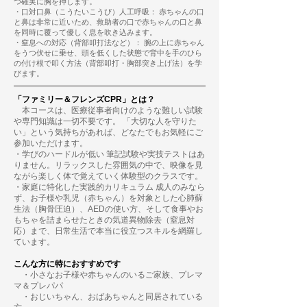
つ確実に胸を押します。
・口対口鼻（こうたいこうび）人工呼吸： 赤ちゃんの口
と鼻は非常に近いため、救助者の口で赤ちゃんの口と鼻
を同時に覆って優しく息を吹き込みます。
・窒息への対応（背部叩打法など）： 腕の上に赤ちゃん
をうつ伏せに乗せ、頭を低くした状態で背中を手のひら
の付け根で叩く方法（背部叩打・胸部突き上げ法）を学
びます。
「ファミリー＆フレンズCPR」とは？
本コースは、医療従事者向けのような難しい試験
や専門知識は一切不要です。
「大切な人を守りた
い」という気持ちがあれば、どなたでもお気軽にご
参加いただけます。
・学びのハードルが低い 筆記試験や実技テストはあ
りません。リラックスした雰囲気の中で、映像を見
ながら楽しく体で覚えていく体験型のクラスです。
・家庭に特化した実践的カリキュラム 成人のみなら
ず、お子様や乳児（赤ちゃん）を対象とした心肺蘇
生法（胸骨圧迫）、AEDの使い方、そして食事やお
もちゃを詰まらせたときの気道異物除去（窒息対
応）まで、日常生活で本当に役立つスキルを網羅し
ています。
こんな方に特におすすめです
・小さなお子様や赤ちゃんのいるご家族、プレマ
マ＆プレパパ
・おじいちゃん、おばあちゃんと同居されている